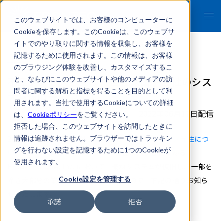
このウェブサイトでは、お客様のコンピューターに
Cookieを保存します。このCookieは、このウェブサ
イトでのやり取りに関する情報を収集し、お客様を
記憶するために使用されます。この情報は、お客様
のブラウジング体験を改善し、カスタマイズするこ
不正アクセスを受けた当社米国子会社のシス
と、ならびにこのウェブサイトや他のメディアの訪
問者に関する解析と指標を得ることを目的として利
テム復旧等について
用されます。当社で使用するCookieについての詳細
2022年06月17日配信
は、
Cookieポリシー
をご覧ください。
拒否した場合、このウェブサイトを訪問したときに
2022年5月16日付
情報は追跡されません。ブラウザーではトラッキン
「当社米国子会社への不正アクセス発生につ
グを行わない設定を記憶するために1つのCookieが
いて」
にて公表した件について、当社米国子会社である
使用されます。
FRONTEO USA, Inc. において、概ねシステムが復旧し、一部を
Cookie設定を管理する
除き大部分の業務を再開いたしましたので、下記の通りお知ら
せいたします。
承諾
拒否