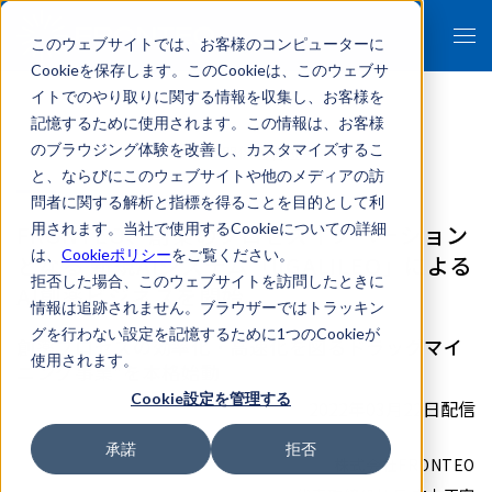
このウェブサイトでは、お客様のコンピューターに
Cookieを保存します。このCookieは、このウェブサ
イトでのやり取りに関する情報を収集し、お客様を
記憶するために使用されます。この情報は、お客様
のブラウジング体験を改善し、カスタマイズするこ
- 報道関係者各位 -
と、ならびにこのウェブサイトや他のメディアの訪
問者に関する解析と指標を得ることを目的として利
FRONTEO、創薬のプロセスイノベーション
用されます。当社で使用するCookieについての詳細
は、
Cookieポリシー
をご覧ください。
となる 新規AIシステム「liGALILEO」による
拒否した場合、このウェブサイトを訪問したときに
AI創薬ビジネスを開始
情報は追跡されません。ブラウザーではトラッキン
グを行わない設定を記憶するために1つのCookieが
創薬プロセスの効率化・高速化を図るドラッグマイ
使用されます。
ニング事業*を本格始動
Cookie設定を管理する
2022年03月22日配信
承諾
拒否
株式会社FRONTEO