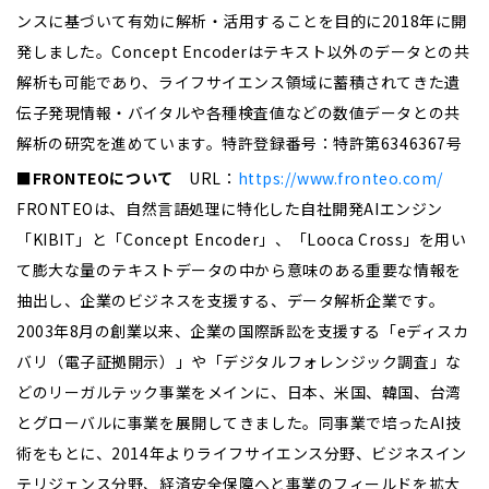
ンスに基づいて有効に解析・活用することを目的に2018年に開
発しました。Concept Encoderはテキスト以外のデータとの共
解析も可能であり、ライフサイエンス領域に蓄積されてきた遺
伝子発現情報・バイタルや各種検査値などの数値データとの共
解析の研究を進めています。特許登録番号：特許第6346367号
■FRONTEOについて
URL：
https://www.fronteo.com/
FRONTEOは、自然言語処理に特化した自社開発AIエンジン
「KIBIT」と「Concept Encoder」、「Looca Cross」を用い
て膨大な量のテキストデータの中から意味のある重要な情報を
抽出し、企業のビジネスを支援する、データ解析企業です。
2003年8月の創業以来、企業の国際訴訟を支援する「eディスカ
バリ（電子証拠開示）」や「デジタルフォレンジック調査」な
どのリーガルテック事業をメインに、日本、米国、韓国、台湾
とグローバルに事業を展開してきました。同事業で培ったAI技
術をもとに、2014年よりライフサイエンス分野、ビジネスイン
テリジェンス分野、経済安全保障へと事業のフィールドを拡大