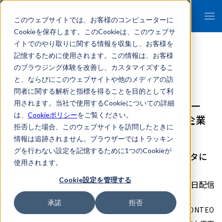
このウェブサイトでは、お客様のコンピューターに
Cookieを保存します。このCookieは、このウェブサ
イトでのやり取りに関する情報を収集し、お客様を
記憶するために使用されます。この情報は、お客様
のブラウジング体験を改善し、カスタマイズするこ
- 報道関係者各位 -
と、ならびにこのウェブサイトや他のメディアの訪
問者に関する解析と指標を得ることを目的として利
FRONTEO、内部不正調査・監査ソリュー
用されます。当社で使用するCookieについての詳細
は、
Cookieポリシー
をご覧ください。
ション「Lit i View XAMINER」の台湾企業
拒否した場合、このウェブサイトを訪問したときに
での実証実験を開始
情報は追跡されません。ブラウザーではトラッキン
グを行わない設定を記憶するために1つのCookieが
コンプライアンス対策として導入、中国語データに
使用されます。
よる解析を検証
Cookie設定を管理する
2022年02月24日配信
承諾
拒否
株式会社FRONTEO