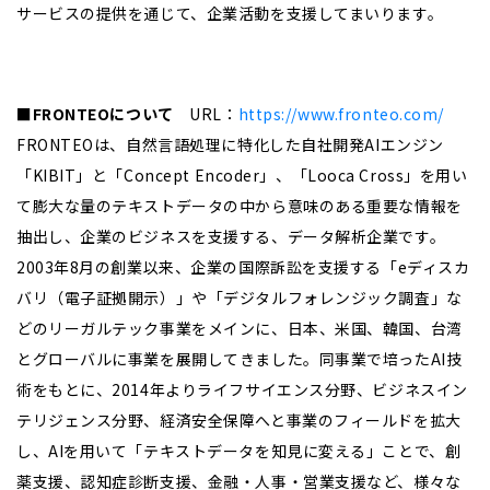
サービスの提供を通じて、企業活動を支援してまいります。
■FRONTEOについて
URL：
https://www.fronteo.com/
FRONTEOは、自然言語処理に特化した自社開発AIエンジン
「KIBIT」と「Concept Encoder」、「Looca Cross」を用い
て膨大な量のテキストデータの中から意味のある重要な情報を
抽出し、企業のビジネスを支援する、データ解析企業です。
2003年8月の創業以来、企業の国際訴訟を支援する「eディスカ
バリ（電子証拠開示）」や「デジタルフォレンジック調査」な
どのリーガルテック事業をメインに、日本、米国、韓国、台湾
とグローバルに事業を展開してきました。同事業で培ったAI技
術をもとに、2014年よりライフサイエンス分野、ビジネスイン
テリジェンス分野、経済安全保障へと事業のフィールドを拡大
し、AIを用いて「テキストデータを知見に変える」ことで、創
薬支援、認知症診断支援、金融・人事・営業支援など、様々な