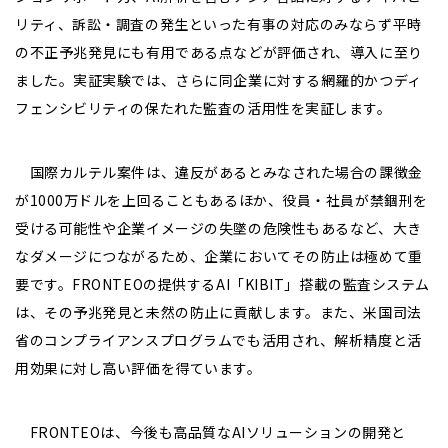
リティ、訴訟・調査の発生といった有事の対応のみならず平時
の不正予兆発見にも有用である点などが評価され、導入に至り
ました。実証実験では、さらに同企業に対する網羅的かつディ
フェンシビリティの保たれた監査の活用性を実証します。
国際カルテル案件は、違反があるとみなされた場合の課徴金
が1000万ドルを上回ることもあるほか、役員・社員が禁錮刑を
受ける可能性や企業イメージの失墜の危険性もあるなど、大き
なダメージにつながるため、企業においてその防止は極めて重
要です。FRONTEOの提供するAI「KIBIT」搭載の監査システム
は、その予兆発見と未然の防止に貢献します。また、米国司法
省のコンプライアンスプログラムでも活用され、解析精度と活
用効果に対し高い評価を得ています。
FRONTEOは、今後も高品質なAIソリューションの開発と