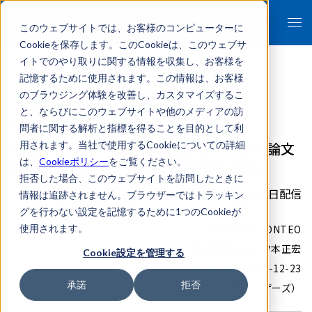
このウェブサイトでは、お客様のコンピューターに
Cookieを保存します。このCookieは、このウェブサ
イトでのやり取りに関する情報を収集し、お客様を
記憶するために使用されます。この情報は、お客様
のブラウジング体験を改善し、カスタマイズするこ
- 報道関係者各位 -
と、ならびにこのウェブサイトや他のメディアの訪
問者に関する解析と指標を得ることを目的として利
FRONTEO、Microsoft Azure上で医学論文
用されます。当社で使用するCookieについての詳細
は、
Cookieポリシー
をご覧ください。
探索AI「Amanogawa」の提供を開始
拒否した場合、このウェブサイトを訪問したときに
2021年10月19日配信
情報は追跡されません。ブラウザーではトラッキン
グを行わない設定を記憶するために1つのCookieが
使用されます。
株式会社FRONTEO
代表取締役社長 守本正宏
Cookie設定を管理する
東京都港区港南2-12-23
承諾
拒否
（コード番号：2158東証マザーズ）