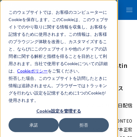
このウェブサイトでは、お客様のコンピューターに
Cookieを保存します。このCookieは、このウェブサ
イトでのやり取りに関する情報を収集し、お客様を
記憶するために使用されます。この情報は、お客様
のブラウジング体験を改善し、カスタマイズするこ
- 報道関係者各位 -
と、ならびにこのウェブサイトや他のメディアの訪
問者に関する解析と指標を得ることを目的として利
FRONTEO、米国法律事務所Sidley Austin
用されます。当社で使用するCookieについての詳細
は、
Cookieポリシー
をご覧ください。
と 共催オンラインセミナーを開催
拒否した場合、このウェブサイトを訪問したときに
情報は追跡されません。ブラウザーではトラッキン
米国の反マネーロンダリング規制の動向 クロス
グを行わない設定を記憶するために1つのCookieが
ボーダー調査とテクノロジーへの影響
使用されます。
2021年09月09日配信
Cookie設定を管理する
株式会社FRONTEO
承諾
拒否
代表取締役社長 守本正宏