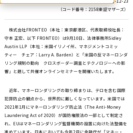
東京都港区港南2-12-23
（コード番号：2158東証マザーズ）
株式会社FRONTEO（本社：東京都港区、代表取締役社長：
守本 正宏、以下 FRONTEO）は9月10日、法律事務所Sidley
Austin LLP（本社：米国イリノイ州、マネジメントコミッ
ティー チェア：Larry A. Barden）と「米国の反マネーロンダ
リング規制の動向 クロスボーダー調査とテクノロジーへの影
響」と題して共催オンラインセミナーを開催いたします。
近年、マネーロンダリングの取り締まりは、テロを含む国際
犯罪防止の観点から、世界的に厳しくなっています。米国では
2021年1月にマネーロンダリング防止法（The Anti-Money
Laundering Act of 2020）が国防権限法の一部として制定さ
れ、EUはマネーロンダリング監督機関の設置に向けた法整備を
進めています。日本においても今年2月に金融庁が「マネー・