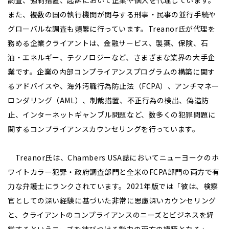
調査、強制措置、起訴において企業や個人を代理しています。
また、複数の国の執行機関が関与する刑事・民事の並行手続や
グローバルな調査も頻繁に行っています。Treanor氏が代理を
務める企業クライアントは、金融サービス、製薬、保険、石
油・エネルギー、テクノロジーなど、さまざまな業界の大手企
業です。企業の内部コンプライアンスプログラムの構築に関す
るアドバイスや、海外汚職行為防止法（FCPA）、アンチマネー
ロンダリング（AML）、制裁措置、不正行為の検出、偽造防
止、インターネットギャンブル問題など、数多くの犯罪問題に
関するコンプライアンスカウンセリングを行っています。
Treanor氏は、Chambers USA誌においてニューヨークのホ
ワイトカラー犯罪・政府調査部門と全米のFCPA部門の両方で有
力な弁護士にランクされています。2021年版では「彼は、検察
官としての深い経験に基づいた非常に思慮深いカウンセリング
と、クライアントのコンプライアンスのニーズとビジネスを経