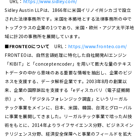
URL：
https://www.sidley.com/
Sidley Austin LLPは、1866年に米国イリノイ州シカゴで設立
された法律事務所です。米国を本拠地とする法律事務所の中で
トップクラスの企業の1つであり、米国・欧州・アジア太平洋地
域に計20の事務所を展開しています。
■FRONTEOについて
URL：
https://www.fronteo.com/
FRONTEOは、自然言語処理に特化した自社開発AIエンジン
「KIBIT」と「conceptencoder」を用いて膨大な量のテキス
トデータの中から意味のある重要な情報を抽出し、企業のビジ
ネスを支援する、データ解析企業です。2003年8月の創業以
来、企業の国際訴訟を支援する「eディスカバリ（電子証拠開
示）」や、「デジタルフォレンジック調査」というリーガル
テック事業をメインに、日本、米国、韓国、台湾とグローバル
に事業を展開してきました。リーガルテック事業で培ったAI技
術をもとに、2014年よりライフサイエンス分野、ビジネスイン
テリジェンス分野、経済安全保障へと事業のフィールドを拡大