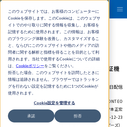
このウェブサイトでは、お客様のコンピューターに
Cookieを保存します。このCookieは、このウェブサ
イトでのやり取りに関する情報を収集し、お客様を
記憶するために使用されます。この情報は、お客様
のブラウジング体験を改善し、カスタマイズするこ
- 報道関係者各位 -
と、ならびにこのウェブサイトや他のメディアの訪
問者に関する解析と指標を得ることを目的として利
FRONTEO、AIレビューツール「KIBIT
用されます。当社で使用するCookieについての詳細
は、
Cookieポリシー
をご覧ください。
Automator」の学習済モデルの精度検証機
拒否した場合、このウェブサイトを訪問したときに
能のユーザビリティを強化
情報は追跡されません。ブラウザーではトラッキン
2021年07月12日配信
グを行わない設定を記憶するために1つのCookieが
使用されます。
株式会社FRONTEO
Cookie設定を管理する
代表取締役社長 守本正宏
承諾
拒否
東京都港区港南2-12-23
（コード番号：2158東証マザーズ）