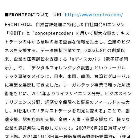
■
FRONTEO
について
URL:
https://www.fronteo.com/
FRONTEOは、自然言語処理に特化した自社開発AIエンジン
「KIBIT」と「conceptencoder」を用いて膨大な量のテキス
トデータの中から意味のある重要な情報を抽出し、企業のビジ
ネスを支援する、データ解析企業です。2003年8月の創業以
来、企業の国際訴訟を支援する「eディスカバリ（電子証拠開
示）」や、「デジタルフォレンジック調査」というリーガル
テック事業をメインに、日本、米国、韓国、台湾とグローバル
に事業を展開してきました。リーガルテック事業で培ったAI技
術をもとに、2014年よりライフサイエンス分野、ビジネスイン
テリジェンス分野、経済安全保障へと事業のフィールドを拡大
し、AIを用いて「テキストデータを知見に変える」ことで、創
薬支援、認知症診断支援、金融・人事・営業支援など、様々な
企業の課題解決に貢献しています。2007年6月26日東証マザー
ズ上場。2021年1月13日第一種医療機器製造販売業許可（許可