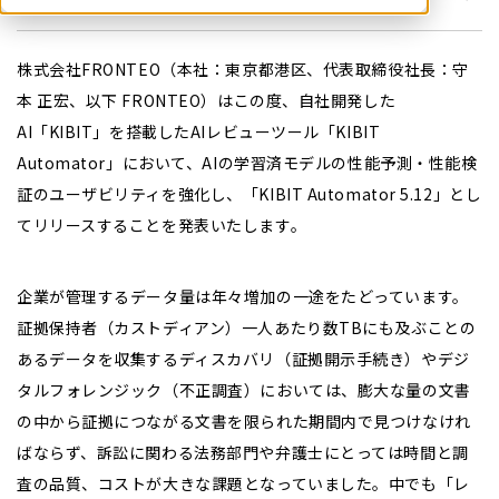
株式会社FRONTEO（本社：東京都港区、代表取締役社長：守
本 正宏、以下 FRONTEO）はこの度、自社開発した
AI「KIBIT」を搭載したAIレビューツール「KIBIT
Automator」において、AIの学習済モデルの性能予測・性能検
証のユーザビリティを強化し、「KIBIT Automator 5.12」とし
てリリースすることを発表いたします。
企業が管理するデータ量は年々増加の一途をたどっています。
証拠保持者（カストディアン）一人あたり数TBにも及ぶことの
あるデータを収集するディスカバリ（証拠開示手続き）やデジ
タルフォレンジック（不正調査）においては、膨大な量の文書
の中から証拠につながる文書を限られた期間内で見つけなけれ
ばならず、訴訟に関わる法務部門や弁護士にとっては時間と調
査の品質、コストが大きな課題となっていました。中でも「レ