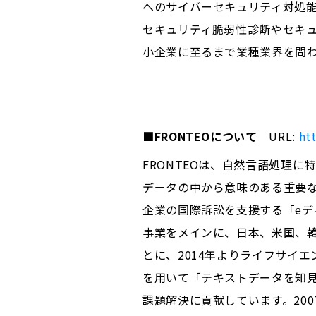
へのサイバーセキュリティ対処
セキュリティ脆弱性診断やセキ
小企業に至るまで業種業界を問
■
FRONTEO
について
URL:
ht
FRONTEOは、自然言語処理に特
データの中から意味のある重要な
企業の国際訴訟を支援する「e
事業をメインに、日本、米国、韓
とに、2014年よりライフサイ
を用いて「テキストデータを知
課題解決に貢献しています。200