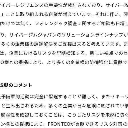
サイバーレジリエンスの重要性が検討されており、サイバー
る」ことに取り組まれる企業が増えています。それに伴い、
加だけでは無く、フォレンジック調査に関するご相談も日増
により、サイバージムジャパンのソリューションラインナップ
り多くの企業様の課題解決をご支援出来ると考えています。
ery」は、企業におけるリスクを早期検知する、新しい視点で
TEO様との提携により、より多くの企業様の防御強化に貢献
上 成朝のコメント
正予備軍的活動は完全に駆逐することが難しく、またセキュ
々と生み出されるため、多くの企業が日々危険に晒されてい
や脆弱性を確認しておくことは、こうしたリスクを未然に防
ン様との提携により、FRONTEOが貢献できるリスク対策