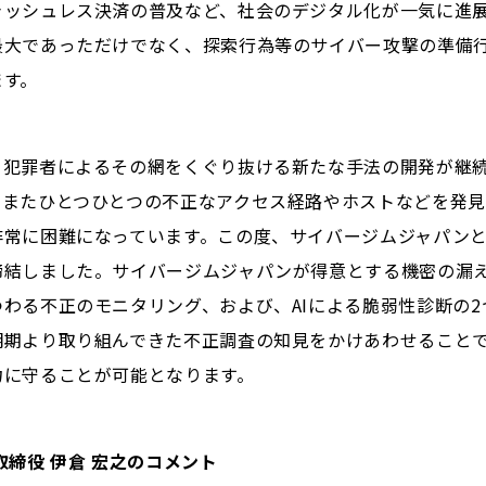
ャッシュレス決済の普及など、社会のデジタル化が一気に進展
最大であっただけでなく、探索行為等のサイバー攻撃の準備
ます。
犯罪者によるその網をくぐり抜ける新たな手法の開発が継続
。またひとつひとつの不正なアクセス経路やホストなどを発
常に困難になっています。この度、サイバージムジャパンとF
締結しました。サイバージムジャパンが得意とする機密の漏
わる不正のモニタリング、および、AIによる脆弱性診断の2つ
明期より取り組んできた不正調査の知見をかけあわせること
力に守ることが可能となります。
取締役 伊倉 宏之のコメント