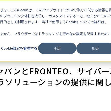
します。このCookieは、このウェブサイトでのやり取りに関する情報を
企業情
IR情報
ライフサ
報
のブラウジング体験を改善し、カスタマイズすること、ならびにこのウ
的として利用されます。当社で使用するCookieについての詳細は、
ません。ブラウザーではトラッキングを行わない設定を記憶するために
Cookie設定を管理する
承諾
拒否
- 報道関係者各位 -
パンとFRONTEO、サイバ
うソリューションの提供に関