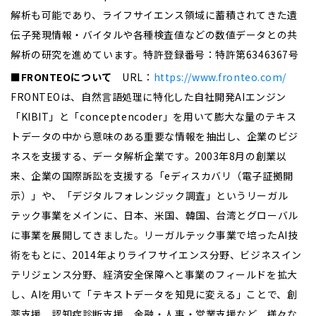
解析も可能であり、ライフサイエンス領域に蓄積されてきた遺
伝子発現情報・バイタルや各種検査値などの数値データとの共
解析の研究を進めています。特許登録番号：特許第6346367号
■FRONTEOについて
URL：
https://www.fronteo.com/
FRONTEOは、自然言語処理に特化した自社開発AIエンジン
「KIBIT」と「conceptencoder」を用いて膨大な量のテキス
トデータの中から意味のある重要な情報を抽出し、企業のビジ
ネスを支援する、データ解析企業です。2003年8月の創業以
来、企業の国際訴訟を支援する「eディスカバリ（電子証拠開
示）」や、「デジタルフォレンジック調査」というリーガル
テック事業をメインに、日本、米国、韓国、台湾とグローバル
に事業を展開してきました。リーガルテック事業で培ったAI技
術をもとに、2014年よりライフサイエンス分野、ビジネスイン
テリジェンス分野、経済安全保障へと事業のフィールドを拡大
し、AIを用いて「テキストデータを知見に変える」ことで、創
薬支援、認知症診断支援、金融・人事・営業支援など、様々な