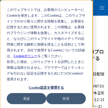
このウェブサイトでは、お客様のコンピューターに
Cookieを保存します。このCookieは、このウェブサ
イトでのやり取りに関する情報を収集し、お客様を
記憶するために使用されます。この情報は、お客様
のブラウジング体験を改善し、カスタマイズするこ
- 報道関係者各位 -
と、ならびにこのウェブサイトや他のメディアの訪
問者に関する解析と指標を得ることを目的として利
FRONTEO、「会話型 認知症診断支援AIプロ
用されます。当社で使用するCookieについての詳細
は、
Cookieポリシー
をご覧ください。
グラム」の グローバルライセンスに関する
拒否した場合、このウェブサイトを訪問したときに
契約を慶應義塾と締結
情報は追跡されません。ブラウザーではトラッキン
2021年06月29日配信
グを行わない設定を記憶するために1つのCookieが
使用されます。
株式会社FRONTEO
Cookie設定を管理する
代表取締役社長 守本正宏
承諾
拒否
東京都港区港南2-12-23
（コード番号：2158東証マザーズ）