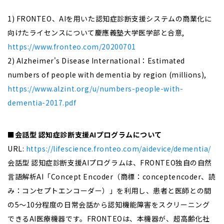
1) FRONTEO、AIを用いた認知症診断支援システムの商業化に
向けたライセンスについて慶應義塾大学医学部と合意,
https://www.fronteo.com/20200701
2) Alzheimer's Disease International：Estimated
numbers of people with dementia by region (millions),
https://www.alzint.org/u/numbers-people-with-
dementia-2017.pdf
■会話型 認知症診断支援AIプログラムについて
URL:
https://lifescience.fronteo.com/aidevice/dementia/
会話型 認知症診断支援AIプログラムは、FRONTEO独自の自然
言語解析AI「Concept Encoder（商標：conceptencoder、読
み：コンセプトエンコーダー）」を利用し、患者と医師との間
の5〜10分程度の日常会話から認知機能障害をスクリーニング
できるAI医療機器です。FRONTEOは、本機器が、超高齢化社