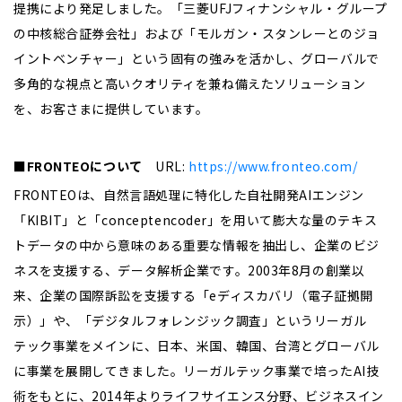
提携により発足しました。「三菱UFJフィナンシャル・グループ
の中核総合証券会社」および「モルガン・スタンレーとのジョ
イントベンチャー」という固有の強みを活かし、グローバルで
多角的な視点と高いクオリティを兼ね備えたソリューション
を、お客さまに提供しています。
■
FRONTEO
について
URL:
https://www.fronteo.com/
FRONTEOは、自然言語処理に特化した自社開発AIエンジン
「KIBIT」と「conceptencoder」を用いて膨大な量のテキス
トデータの中から意味のある重要な情報を抽出し、企業のビジ
ネスを支援する、データ解析企業です。2003年8月の創業以
来、企業の国際訴訟を支援する「eディスカバリ（電子証拠開
示）」や、「デジタルフォレンジック調査」というリーガル
テック事業をメインに、日本、米国、韓国、台湾とグローバル
に事業を展開してきました。リーガルテック事業で培ったAI技
術をもとに、2014年よりライフサイエンス分野、ビジネスイン