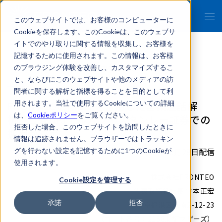
このウェブサイトでは、お客様のコンピューターに
Cookieを保存します。このCookieは、このウェブサ
イトでのやり取りに関する情報を収集し、お客様を
記憶するために使用されます。この情報は、お客様
のブラウジング体験を改善し、カスタマイズするこ
- 報道関係者各位 -
と、ならびにこのウェブサイトや他のメディアの訪
問者に関する解析と指標を得ることを目的として利
FRONTEOのKIBITを活用した営業通話解
用されます。当社で使用するCookieについての詳細
は、
Cookieポリシー
をご覧ください。
析、三菱UFJモルガン・スタンレー証券での
拒否した場合、このウェブサイトを訪問したときに
採用が決定
情報は追跡されません。ブラウザーではトラッキン
2021年06月28日配信
グを行わない設定を記憶するために1つのCookieが
使用されます。
株式会社FRONTEO
Cookie設定を管理する
代表取締役社長 守本正宏
承諾
拒否
東京都港区港南2-12-23
（コード番号：2158東証マザーズ）