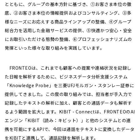
とともに、グループの基本方針に基づき、①お客さま本位の徹
底、②お客さま本位の情報提供およびコンサルティング、③多
様なニーズにお応えする商品ラインアップの整備、④グループ
総合力を活用した金融サービスの提供、⑤快適かつ安心・安全
にお取引いただける態勢の整備、⑥プロフェッショナリズムの
発揮といった様々な取り組みを実践しています。
FRONTEOは、これまでも顧客への提案や連絡状況を記録し
た日報を解析するために、ビジネスデータ分析支援システム
「Knowledge Probe」を三菱UFJモルガン・スタンレー証券に
提供してきました。この度の取り組みでは、担当者が手入力で
記録したテキストの解析に加え、顧客との通話データも解析す
るよう範囲を拡大します。KIBIT - Connectは、FRONTEOのAI
エンジン「KIBIT（読み：キビット）」と他のシステムとの連
携を可能にするAPIで、今回は通話をテキストに変換したデータ
をKIBITと連携して、通話記録を解析します。