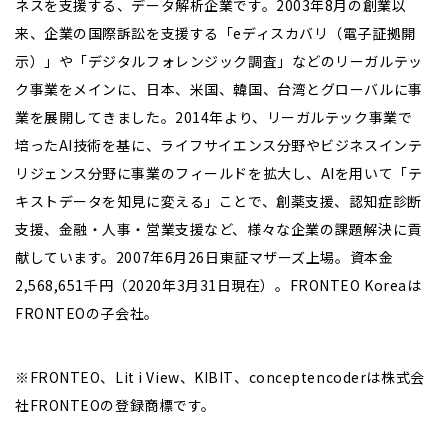
ネスを支援する、データ解析企業です。2003年8月の創業以
来、企業の国際訴訟を支援する「eディスカバリ（電子証拠開
示）」や「デジタルフォレンジック調査」などのリーガルテッ
ク事業をメインに、日本、米国、韓国、台湾とグローバルに事
業を展開してきました。2014年より、リーガルテック事業で
培ったAI技術を基に、ライフサイエンス分野やビジネスインテ
リジェンス分野に事業のフィールドを拡大し、AIを用いて「テ
キストデータを知見に変える」ことで、創薬支援、認知症診断
支援、金融・人事・営業支援など、様々な企業の課題解決に貢
献しています。2007年6月26日東証マザーズ上場。資本金
2,568,651千円（2020年3月31日現在）。FRONTEO Koreaは
FRONTEOの子会社。
※FRONTEO、Lit i View、KIBIT、conceptencoderは株式会
社FRONTEOの登録商標です。