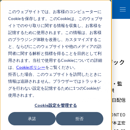
このウェブサイトでは、お客様のコンピューターに
Cookieを保存します。このCookieは、このウェブサ
イトでのやり取りに関する情報を収集し、お客様を
記憶するために使用されます。この情報は、お客様
のブラウジング体験を改善し、カスタマイズするこ
- 報道関係者各位 -
と、ならびにこのウェブサイトや他のメディアの訪
問者に関する解析と指標を得ることを目的として利
FRONTEO Korea、デジタルフォレンジック
用されます。当社で使用するCookieについての詳細
は、
Cookieポリシー
をご覧ください。
機能の強化を目的にPlainbitと協業
拒否した場合、このウェブサイトを訪問したときに
情報は追跡されません。ブラウザーではトラッキン
デジタルフォレンジック技術を用いた不正調査・監
グを行わない設定を記憶するために1つのCookieが
査およびeディスカバリサービスを協力して提供
使用されます。
2021年04月22日配信
Cookie設定を管理する
株式会社FRONTEO
承諾
拒否
代表取締役社長 守本正宏