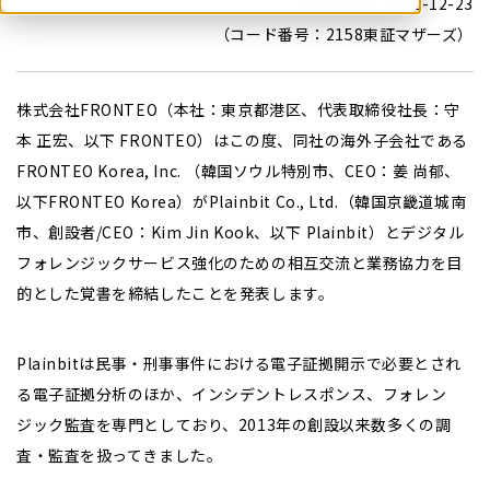
東京都港区港南2-12-23
（コード番号：2158東証マザーズ）
株式会社FRONTEO（本社：東京都港区、代表取締役社長：守
本 正宏、以下 FRONTEO）はこの度、同社の海外子会社である
FRONTEO Korea, Inc. （韓国ソウル特別市、CEO：姜 尚郁、
以下FRONTEO Korea）がPlainbit Co., Ltd.（韓国京畿道城南
市、創設者/CEO：Kim Jin Kook、以下 Plainbit）とデジタル
フォレンジックサービス強化のための相互交流と業務協力を目
的とした覚書を締結したことを発表します。
Plainbitは民事・刑事事件における電子証拠開示で必要とされ
る電子証拠分析のほか、インシデントレスポンス、フォレン
ジック監査を専門としており、2013年の創設以来数多くの調
査・監査を扱ってきました。