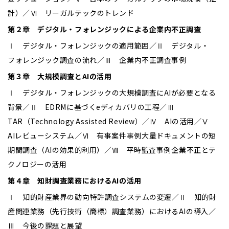
計）／Ⅵ リーガルテックのトレンド
第２章 デジタル・フォレンジックによる企業内不正調査
Ⅰ デジタル・フォレンジックの適用範囲／Ⅱ デジタル・
フォレンジック調査の流れ／Ⅲ 企業内不正調査事例
第３章 大規模調査とAIの活用
Ⅰ デジタル・フォレンジックの大規模調査にAIが必要となる
背景／Ⅱ EDRMに基づくeディカバリの工程／Ⅲ
TAR（Technology Assisted Review）／Ⅳ AIの活用／Ⅴ
AIレビューシステム／Ⅵ 有事案件事例――大量ドキュメントの短
期間調査（AIの効果的利用）／Ⅶ 平時監査事例――企業不正とテ
クノロジーの活用
第４章 知財調査業務におけるAIの活用
Ⅰ 知的財産業界の動向――特許調査システムの変遷／Ⅱ 知的財
産関連業務（先行技術（商標）調査業務）におけるAIの導入／
Ⅲ 今後の課題と展望