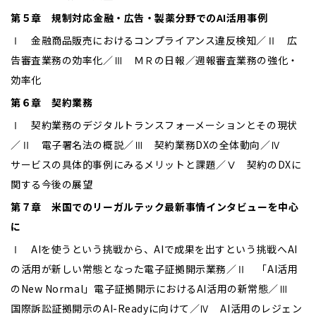
第５章 規制対応――金融・広告・製薬分野でのAI活用事例
Ⅰ 金融商品販売におけるコンプライアンス違反検知／Ⅱ 広
告審査業務の効率化／Ⅲ ＭＲの日報／週報審査業務の強化・
効率化
第６章 契約業務
Ⅰ 契約業務のデジタルトランスフォーメーションとその現状
／Ⅱ 電子署名法の概説／Ⅲ 契約業務DXの全体動向／Ⅳ
サービスの具体的事例にみるメリットと課題／Ⅴ 契約のDXに
関する今後の展望
第７章 米国でのリーガルテック最新事情――インタビューを中心
に
Ⅰ AIを使うという挑戦から、AIで成果を出すという挑戦へ――AI
の活用が新しい常態となった電子証拠開示業務／Ⅱ 「AI活用
のNew Normal」――電子証拠開示におけるAI活用の新常態／Ⅲ
国際訴訟証拠開示のAI-Readyに向けて／Ⅳ AI活用のレジェン