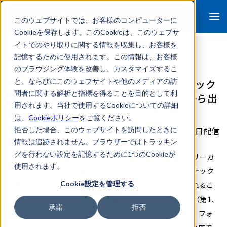
このウェブサイトでは、お客様のコンピューターに
Cookieを保存します。このCookieは、このウェブサ
イトでのやり取りに関する情報を収集し、お客様を
記憶するために使用されます。この情報は、お客様
のブラウジング体験を改善し、カスタマイズするこ
FRONTEOが編著を務めた『リーガルテック
と、ならびにこのウェブサイトや他のメディアの訪
問者に関する解析と指標を得ることを目的として利
活用の最前線』が株式会社ぎょうせいから出
用されます。当社で使用するCookieについての詳細
版されます
は、
Cookieポリシー
をご覧ください。
2020年10月27日配信
拒否した場合、このウェブサイトを訪問したときに
情報は追跡されません。ブラウザーではトラッキン
グを行わない設定を記憶するために1つのCookieが
AI・IT技術で何ができるのか、業務はどう変わるのか？リーガ
使用されます。
ルテックを例にAIの最新活用事例を紹介した『リーガルテック
Cookie設定を管理する
活用の最前線』がこの度株式会社ぎょうせいから出版されるこ
とになりました。FRONTEOは編著ならびに全8章中6章（第1、
承諾
拒否
2、3、4、5、7章）の執筆を担当しています。デジタル・フォ