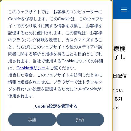
このウェブサイトでは、お客様のコンピューターに
Cookieを保存します。このCookieは、このウェブサ
イトでのやり取りに関する情報を収集し、お客様を
記憶するために使用されます。この情報は、お客様
のブラウジング体験を改善し、カスタマイズするこ
認知症診断支援AIシステムの、医薬品医療機
と、ならびにこのウェブサイトや他のメディアの訪
問者に関する解析と指標を得ることを目的として利
器総合機構による対面助言準備面談が終了し
用されます。当社で使用するCookieについての詳細
ました
は、
Cookieポリシー
をご覧ください。
2020年09月03日配信
拒否した場合、このウェブサイトを訪問したときに
情報は追跡されません。ブラウザーではトラッキン
グを行わない設定を記憶するために1つのCookieが
FRONTEOは、認知症診断支援AIシステム（医療機器）につい
使用されます。
て、独立行政法人医薬品医療機器総合機構（PMDA）による対
Cookie設定を管理する
面助言準備面談を終了いたしましたので、お知らせいたしま
す。
承諾
拒否