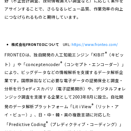
野（不正会計調査、技術情報漏えい調査など）に応じて案件を
アサインすることで、さらなるレビュー品質、作業効率の向上
につなげられるものと期待しています。
株式会社FRONTEO
について
URL:
https://www.fronteo.com/
®
FRONTEOは、独自開発の人工知能エンジン「KIBIT
（キビッ
®
ト）」や「conceptencoder
（コンセプト・エンコーダー）」
により、ビッグデータなどの情報解析を支援するデータ解析企
業です。国際訴訟などに必要な電子データの証拠保全と調査・
分析を行うeディスカバリ（電子証拠開示）や、デジタルフォレ
ンジック調査を支援する企業として2003年8月に設立。自社開
®
発のデータ解析プラットフォーム「Lit i View
（リット・ア
イ・ビュー）」、日・中・韓・英の複数言語に対応した
®
「Predictive Coding
（プレディクティブ・コーディング）」