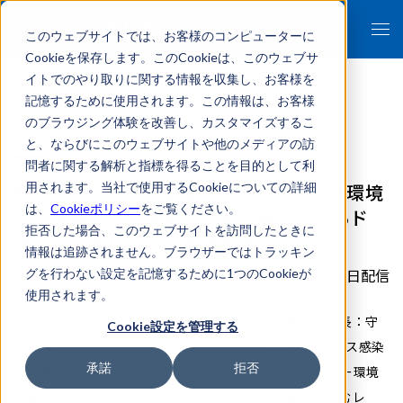
このウェブサイトでは、お客様のコンピューターに
Cookieを保存します。このCookieは、このウェブサ
イトでのやり取りに関する情報を収集し、お客様を
記憶するために使用されます。この情報は、お客様
のブラウジング体験を改善し、カスタマイズするこ
- 報道関係者各位 -
と、ならびにこのウェブサイトや他のメディアの訪
問者に関する解析と指標を得ることを目的として利
FRONTEO、AIを活用しリモートワーク環境
用されます。当社で使用するCookieについての詳細
は、
Cookieポリシー
をご覧ください。
でも遅滞なく、安全に作業が進められるド
拒否した場合、このウェブサイトを訪問したときに
キュメントレビュー環境を確立
情報は追跡されません。ブラウザーではトラッキン
2020年04月28日配信
グを行わない設定を記憶するために1つのCookieが
使用されます。
株式会社FRONTEO（本社：東京都港区、代表取締役社長：守
Cookie設定を管理する
本 正宏、以下 FRONTEO）はこの度、新型コロナウイルス感染
承諾
拒否
症対策の一環として、リモートでのドキュメントレビュー環境
を確立したことを発表します。これにより、弁護士を含むレ