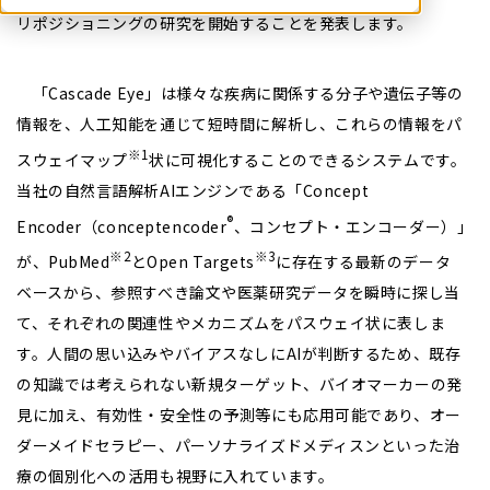
リポジショニングの研究を開始することを発表します。
「Cascade Eye」は様々な疾病に関係する分子や遺伝子等の
情報を、人工知能を通じて短時間に解析し、これらの情報をパ
※
1
スウェイマップ
状に可視化することのできるシステムです。
当社の自然言語解析AIエンジンである「Concept
®
Encoder（conceptencoder
、コンセプト・エンコーダー）」
※
2
※
3
が、PubMed
とOpen Targets
に存在する最新のデータ
ベースから、参照すべき論文や医薬研究データを瞬時に探し当
て、それぞれの関連性やメカニズムをパスウェイ状に表しま
す。人間の思い込みやバイアスなしにAIが判断するため、既存
の知識では考えられない新規ターゲット、バイオマーカーの発
見に加え、有効性・安全性の予測等にも応用可能であり、オー
ダーメイドセラピー、パーソナライズドメディスンといった治
療の個別化への活用も視野に入れています。