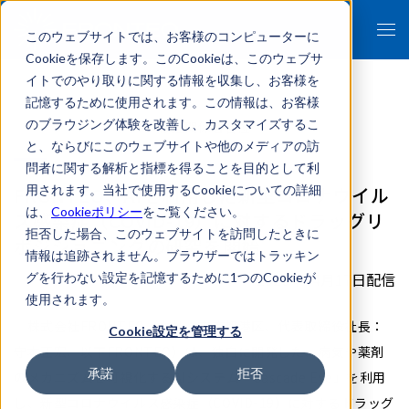
このウェブサイトでは、お客様のコンピューターに
Cookieを保存します。このCookieは、このウェブサ
イトでのやり取りに関する情報を収集し、お客様を
記憶するために使用されます。この情報は、お客様
のブラウジング体験を改善し、カスタマイズするこ
- 報道関係者各位 -
と、ならびにこのウェブサイトや他のメディアの訪
問者に関する解析と指標を得ることを目的として利
FRONTEO、AIを利用した新型コロナウイル
用されます。当社で使用するCookieについての詳細
は、
Cookieポリシー
をご覧ください。
ス感染症（COVID-19）に対するドラッグリ
拒否した場合、このウェブサイトを訪問したときに
ポジショニングの研究を開始
情報は追跡されません。ブラウザーではトラッキン
2020年04月17日配信
グを行わない設定を記憶するために1つのCookieが
使用されます。
株式会社FRONTEO（本社：東京都港区、代表取締役社長：
Cookie設定を管理する
守本正宏、以下FRONTEO）は、独自に開発した、病気や薬剤
承諾
拒否
のメカニズムを可視化するAIシステム「Cascade Eye」を利用
し、新型コロナウイルス感染症（COVID-19）に対するドラッグ