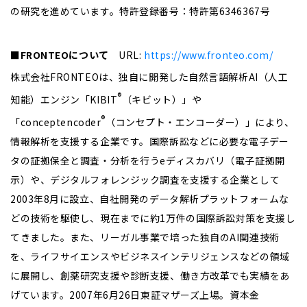
の研究を進めています。特許登録番号：特許第6346367号
■FRONTEO
について
URL:
https://www.fronteo.com/
株式会社FRONTEOは、独自に開発した自然言語解析AI（人工
®
知能）エンジン「KIBIT
（キビット）」や
®
「conceptencoder
（コンセプト・エンコーダー）」により、
情報解析を支援する企業です。国際訴訟などに必要な電子デー
タの証拠保全と調査・分析を行うeディスカバリ（電子証拠開
示）や、デジタルフォレンジック調査を支援する企業として
2003年8月に設立、自社開発のデータ解析プラットフォームな
どの技術を駆使し、現在までに約1万件の国際訴訟対策を支援し
てきました。また、リーガル事業で培った独自のAI関連技術
を、ライフサイエンスやビジネスインテリジェンスなどの領域
に展開し、創薬研究支援や診断支援、働き方改革でも実績をあ
げています。2007年6月26日東証マザーズ上場。資本金