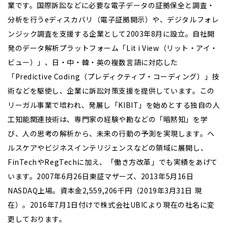
業です。国際訴訟などに必要な電子データの証拠保全と調査・
分析を行うeディスカバリ（電子証拠開示）や、デジタルフォレ
ンジック調査を支援する企業として2003年8月に設立。自社開
発のデータ解析プラットフォーム「Lit i View（リット・アイ・
ビュー）」、日・中・韓・英の複数言語に対応した
「Predictive Coding（プレディクティブ・コーディング）」技
術などを駆使し、企業に訴訟対策支援を提供しています。この
リーガル事業で培われ、発展し「KIBIT」を始めとする独自の人
工知能関連技術は、専門家の経験や勘などの「暗黙知」を学
び、人の思考の解析から、未来の行動の予測を実現します。ヘ
ルスケアやビジネスインテリジェンスなどの領域に展開し、
FinTechやRegTechに加え、「働き方改革」でも実績をあげて
います。2007年6月26日東証マザーズ、2013年5月16日
NASDAQ上場。資本金2,559,206千円（2019年3月31日 現
在）。2016年7月1日付けで株式会社UBICより現在の社名に変
更しております。