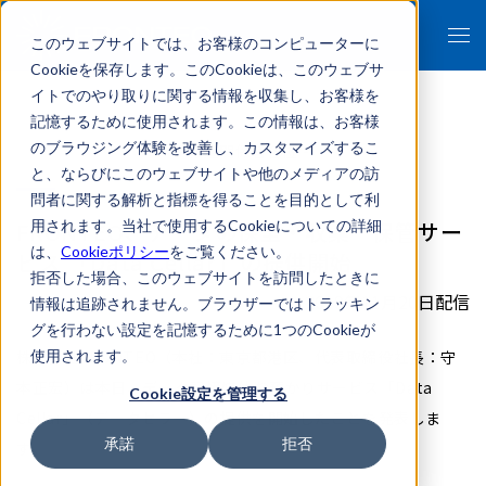
このウェブサイトでは、お客様のコンピューターに
Cookieを保存します。このCookieは、このウェブサ
イトでのやり取りに関する情報を収集し、お客様を
記憶するために使用されます。この情報は、お客様
のブラウジング体験を改善し、カスタマイズするこ
- 報道関係者各位 -
と、ならびにこのウェブサイトや他のメディアの訪
問者に関する解析と指標を得ることを目的として利
FRONTEO、データの保全・収集・保管サー
用されます。当社で使用するCookieについての詳細
は、
Cookieポリシー
をご覧ください。
ビス 「Data Cellar」の提供開始
拒否した場合、このウェブサイトを訪問したときに
2019年11月20日配信
情報は追跡されません。ブラウザーではトラッキン
グを行わない設定を記憶するために1つのCookieが
株式会社FRONTEO（本社：東京都港区、代表取締役社長：守
使用されます。
本正宏）は本日、データ記憶媒体お預かりサービス「Data
Cookie設定を管理する
Cellar」（データセラー）の提供を開始したことを発表しま
承諾
拒否
す。