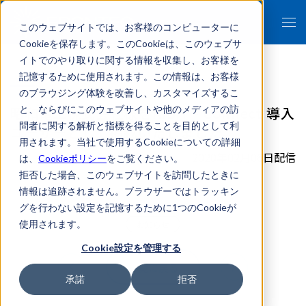
このウェブサイトでは、お客様のコンピューターに
Cookieを保存します。このCookieは、このウェブサ
イトでのやり取りに関する情報を収集し、お客様を
記憶するために使用されます。この情報は、お客様
のブラウジング体験を改善し、カスタマイズするこ
昭和電工株式会社様をKIBIT - Connect 導入
と、ならびにこのウェブサイトや他のメディアの訪
問者に関する解析と指標を得ることを目的として利
ユーザーとして掲載いたしました。
用されます。当社で使用するCookieについての詳細
2020年02月06日配信
は、
Cookieポリシー
をご覧ください。
拒否した場合、このウェブサイトを訪問したときに
情報は追跡されません。ブラウザーではトラッキン
グを行わない設定を記憶するために1つのCookieが
使用されます。
お知らせ
Cookie設定を管理する
一覧に戻る
承諾
拒否