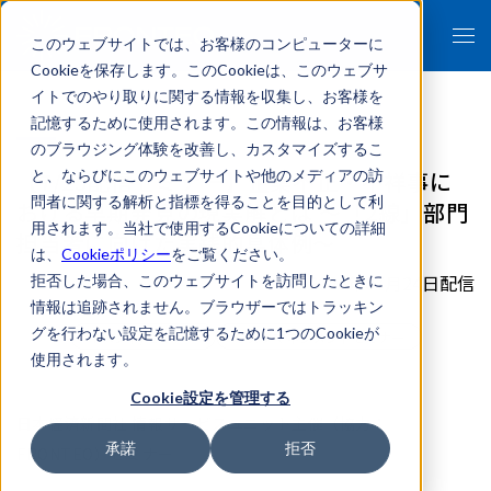
このウェブサイトでは、お客様のコンピューターに
Cookieを保存します。このCookieは、このウェブサ
イトでのやり取りに関する情報を収集し、お客様を
記憶するために使用されます。この情報は、お客様
のブラウジング体験を改善し、カスタマイズするこ
【7/25配信セミナー】企業不正・不祥事に
と、ならびにこのウェブサイトや他のメディアの訪
問者に関する解析と指標を得ることを目的として利
おける早期発見の現実解とは ～「2線」部門
用されます。当社で使用するCookieについての詳細
担当者に向けた実践的具体例～
は、
Cookieポリシー
をご覧ください。
2025年07月24日配信
拒否した場合、このウェブサイトを訪問したときに
情報は追跡されません。ブラウザーではトラッキン
グを行わない設定を記憶するために1つのCookieが
イベント/セミナー
リスクマネジメントセミナー
使用されます。
Cookie設定を管理する
日本経済新聞社 情報サービスユニット主催（協力：
承諾
拒否
FRONTEO）セミナー