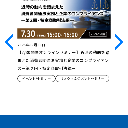
2026年07月08日
2026年0
ンセミ
【7/30開催オンラインセミナー】近時の動向を踏
【7/23
け、どう
まえた消費者関連法実務と企業のコンプライアン
Innova
性拡張」の
スー第２回・特定商取引法編ー
ンス『Dru
ロジェク
イベント/セミナー
リスクマネジメントセミナー
創の形』
ミナー
イベント