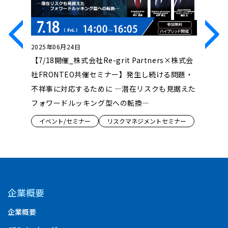
2025年06月24日
2025年0
の生命保
【7/18開催_株式会社Re-grit Partners×株式会
【4/23
ムと現状
社FRONTEO共催セミナー】発生し続ける問題・
Discov
取引スト
不祥事に対応するために ―潜在リスクも見据えた
標的発見
フォワードルッキング型への転換―
イベント
イベント/セミナー
リスクマネジメントセミナー
企業概要
企業概要