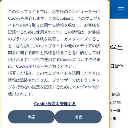
このウェブサイトでは、お客様のコンピューターに
Cookieを保存します。このCookieは、このウェブサ
イトでのやり取りに関する情報を収集し、お客様を
記憶するために使用されます。この情報は、お客様
のブラウジング体験を改善し、カスタマイズするこ
「人工知能のこれからを知りたい！」中学生
と、ならびにこのウェブサイトや他のメディアの訪
問者に関する解析と指標を得ることを目的として利
の会社訪問をレポートします！
用されます。当社で使用するCookieについての詳細
2018年10月23日配信
は、
Cookieポリシー
をご覧ください。
拒否した場合、このウェブサイトを訪問したときに
お知らせ
AI・ロボット体験
情報は追跡されません。ブラウザーではトラッキン
グを行わない設定を記憶するために1つのCookieが
使用されます。
これまで、学生やお子さんと当社のふれあいの場として、経済
産業省こどもデーへの出展や、中学生とのAIワークショップ開
Cookie設定を管理する
催についてお伝えしてきました。今回は、そうした活動の一環
承諾
拒否
として行われた、中学生による会社訪問の模様をご紹介しま
す。