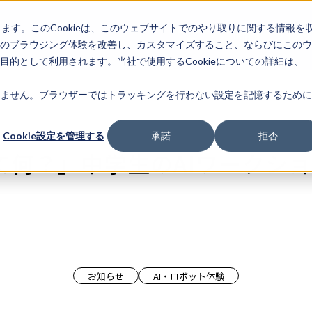
します。このCookieは、このウェブサイトでのやり取りに関する情報を
企業情
IR情報
ライフサ
報
のブラウジング体験を改善し、カスタマイズすること、ならびにこのウ
的として利用されます。当社で使用するCookieについての詳細は、
ません。ブラウザーではトラッキングを行わない設定を記憶するために
Cookie設定を管理する
承諾
拒否
って何？」中学生のAIワークシ
お知らせ
AI・ロボット体験