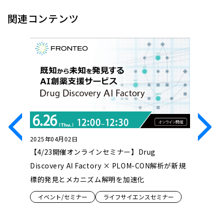
関連コンテンツ
2025年04月02日
2025年0
流出対
【4/23開催オンラインセミナー】Drug
【4/1
ついて
Discovery AI Factory × PLOM-CON解析が新規
症！ KI
標的発見とメカニズム解明を加速化
＆働き方
イベント/セミナー
ライフサイエンスセミナー
イベント