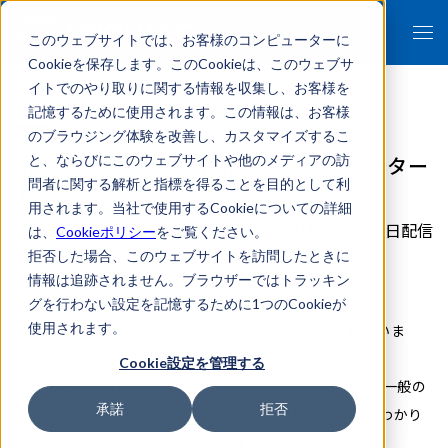
このウェブサイトでは、お客様のコンピューターに
Cookieを保存します。このCookieは、このウェブサ
イトでのやり取りに関する情報を収集し、お客様を
記憶するために使用されます。この情報は、お客様
のブラウジング体験を改善し、カスタマイズするこ
KibiroのTEPIA先端技術館での展示がスター
と、ならびにこのウェブサイトや他のメディアの訪
問者に関する解析と指標を得ることを目的として利
ト！
用されます。当社で使用するCookieについての詳細
2016年04月26日配信
は、
Cookieポリシー
をご覧ください。
拒否した場合、このウェブサイトを訪問したときに
お知らせ
情報は追跡されません。ブラウザーではトラッキン
グを行わない設定を記憶するために1つのCookieが
使用されます。
4月22日よりKibiroがTEPIA先端技術館にて展示されていま
す。
Cookie設定を管理する
TEPIA先端技術館 は、次の時代を担う中学生・高校生や一般の
承諾
拒否
方々に、最新の高度な先端技術を、より親しみやすく、わかり
やすく理解してもらえるような体験型展示施設です。