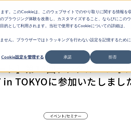
します。このCookieは、このウェブサイトでのやり取りに関する情報を
企業情
IR情報
ライフサ
報
のブラウジング体験を改善し、カスタマイズすること、ならびにこのウ
的として利用されます。当社で使用するCookieについての詳細は、
ません。ブラウザーではトラッキングを行わない設定を記憶するために
Cookie設定を管理する
承諾
拒否
ート】第14回デジタル・フォ
7 in TOKYOに参加いたしまし
イベント/セミナー