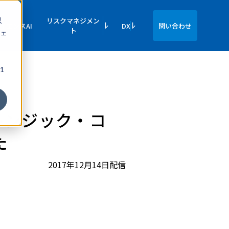
収
リスクマネジメン
イエンスAI
DX
問い合わせ
ト
ェ
1
レンジック・コ
た
2017年12月14日配信