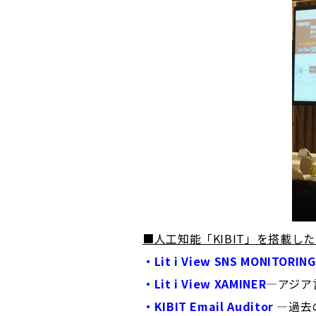
■人工知能「KIBIT
」を搭載した
・Lit i View SNS MONITORING
・Lit i View XAMINER
―アジア
・KIBIT Email Auditor
―過去