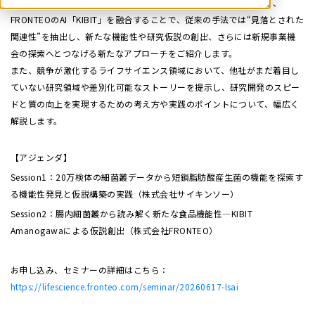
本セミナーでは、サイキンソーによる最先端の腸内フローラ解析と、
FRONTEOのAI「KIBIT」を融合することで、従来の手法では“見落とされた
関連性”を抽出し、新たな機能性や研究仮説の創出、さらには新規事業機
会の探索へとつなげる新たなアプローチをご紹介します。
また、競争が激化するライフサイエンス領域において、他社がまだ着目し
ていない研究領域や差別化可能なストーリーを提示し、研究開発のスピー
ドと質の向上を実現するための考え方や実践のポイントについて、幅広く
解説します。
【アジェンダ】
Session1：20万検体の細菌叢データから短鎖脂肪酸産生菌の機能を探索す
る機能性発見と仮説構築の実践（株式会社サイキンソー）
Session2：腸内細菌叢から読み解く新たな食品機能性―KIBIT
Amanogawaによる仮説創出（株式会社FRONTEO）
お申し込み、セミナーの詳細はこちら：
https://lifescience.fronteo.com/seminar/20260617-lsai