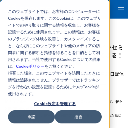
このウェブサイトでは、お客様のコンピューターに
Cookieを保存します。このCookieは、このウェブサ
イトでのやり取りに関する情報を収集し、お客様を
記憶するために使用されます。この情報は、お客様
のブラウジング体験を改善し、カスタマイズするこ
【6/17開催サイキンソー共催オンラインセミ
と、ならびにこのウェブサイトや他のメディアの訪
問者に関する解析と指標を得ることを目的として利
ナー】腸内フローラ×AIでここまでできる！
用されます。当社で使用するCookieについての詳細
研究・開発・事業化の最前線
は、
Cookieポリシー
をご覧ください。
2026年05月26日配信
拒否した場合、このウェブサイトを訪問したときに
情報は追跡されません。ブラウザーではトラッキン
グを行わない設定を記憶するために1つのCookieが
イベント/セミナー
ライフサイエンスセミナー
使用されます。
腸内細菌叢データ研究は、食品・化粧品・医薬品の各分野において、新た
Cookie設定を管理する
な価値創出の鍵として注目を集めています。
しかしながら、取得した豊富な腸内細菌叢データを事業につなげるために
承諾
拒否
は、「確度の高い仮説（疾患メカニズム）」の構築が不可欠です。