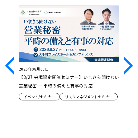
2026年08月03日
2026年0
薬のパラダ
【8/27 会場限定開催セミナー】いまさら聞けない
【8/2
 ― 第１
営業秘密 － 平時の備えと有事の対応
まえた消
スー第３
イベント/セミナー
リスクマネジメントセミナー
ミナー
イベント