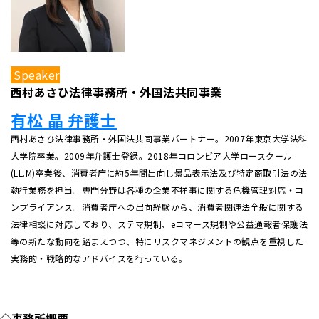
Speaker
西村あさひ法律事務所・外国法共同事業
有松 晶 弁護士
西村あさひ法律事務所・外国法共同事業パートナー。2007年東京大学法科
大学院卒業。2009年弁護士登録。2018年コロンビア大学ロースクール
(LL.M)卒業後、消費者庁に約5年間出向し景品表示法及び特定商取引法の法
執行業務を担当。専門分野は各種の企業不祥事に関する危機管理対応・コ
ンプライアンス。消費者庁への出向経験から、消費者関連法全般に関する
法律相談に対応しており、ステマ規制、eコマース規制や公益通報者保護法
等の新たな動向を踏まえつつ、特にリスクマネジメントの観点を重視した
実務的・戦略的なアドバイスを行っている。
◇事務所概要