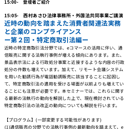
15:00- 登壇者ご紹介
15:05- 西村あさひ法律事務所・外国法共同事業ご講演
近時の動向を踏まえた消費者関連法実務
と企業のコンプライアンス
ー第２回・特定商取引法編ー
近時の特定商取引法分野では、eコマースの活用に伴い、通
信販売に関する法執行事例が増える傾向にあります。また、
景品表示法による行政処分事案と近接するような内容の行政
処分の件数も増えています。加えて、リモート会議システム
を用いた勧誘行為が電話勧誘販売に該当することに起因し
て、特定商取引法の適用を受ける場面が以前よりも増えてい
ることにも注意が必要です。本セミナーでは、これらに関す
る最新の法執行の動向を解説した上で、現在検討されている
特定商取引法の法改正の動向についても解説を行います。
【プログラム】(一部変更する可能性があります)
(1)通信販売の分野での法執行事例の最新動向を踏まえて、e