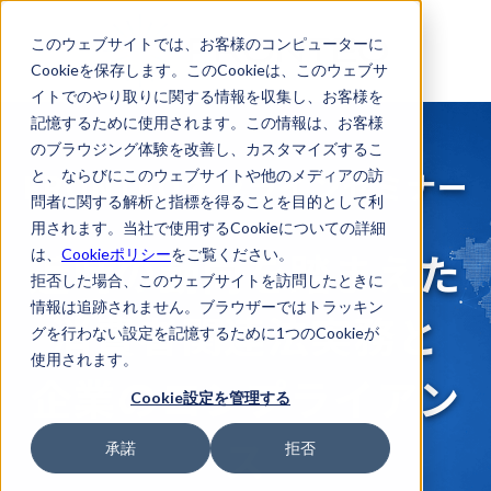
このウェブサイトでは、お客様のコンピューターに
Cookieを保存します。このCookieは、このウェブサ
イトでのやり取りに関する情報を収集し、お客様を
記憶するために使用されます。この情報は、お客様
のブラウジング体験を改善し、カスタマイズするこ
FRONTEOオンラインセミナー
と、ならびにこのウェブサイトや他のメディアの訪
問者に関する解析と指標を得ることを目的として利
用されます。当社で使用するCookieについての詳細
近時の動向を踏まえた
は、
Cookieポリシー
をご覧ください。
拒否した場合、このウェブサイトを訪問したときに
情報は追跡されません。ブラウザーではトラッキン
消費者関連法実務と
グを行わない設定を記憶するために1つのCookieが
使用されます。
企業のコンプライアン
Cookie設定を管理する
ス
承諾
拒否