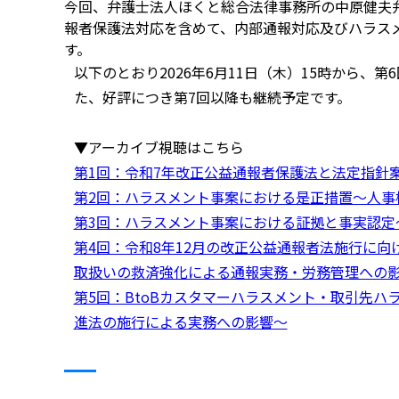
今回、弁護士法人ほくと総合法律事務所の中原健夫
報者保護法対応を含めて、内部通報対応及びハラス
す。
以下のとおり2026年6月11日（木）15時から
た、好評につき第7回以降も継続予定です。
▼アーカイブ視聴はこちら
第1回：令和7年改正公益通報者保護法と法定指針
第2回：ハラスメント事案における是正措置～人事
第3回：ハラスメント事案における証拠と事実認定
第4回：令和8年12月の改正公益通報者法施行に向
取扱いの救済強化による通報実務・労務管理への
第5回：BtoBカスタマーハラスメント・取引先ハ
進法の施行による実務への影響～