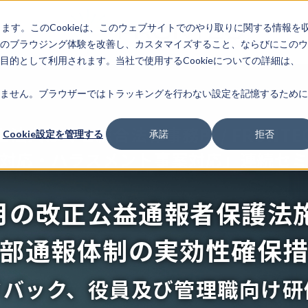
します。このCookieは、このウェブサイトでのやり取りに関する情報を
のブラウジング体験を改善し、カスタマイズすること、ならびにこのウ
的として利用されます。当社で使用するCookieについての詳細は、
ません。ブラウザーではトラッキングを行わない設定を記憶するために
士法人ほくと総合法律事務所 / FRONTE
Cookie設定を管理する
承諾
拒否
対応・ハラスメント事案対応」連続セ
2月の改正公益通報者保護法
部通報体制の実効性確保
ドバック、役員及び管理職向け研