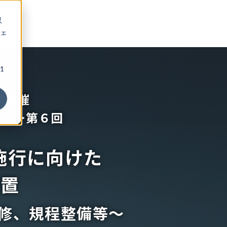
収
ェ
1
O共催
ミナー第６回
施行に向けた
措置
修、規程整備等～