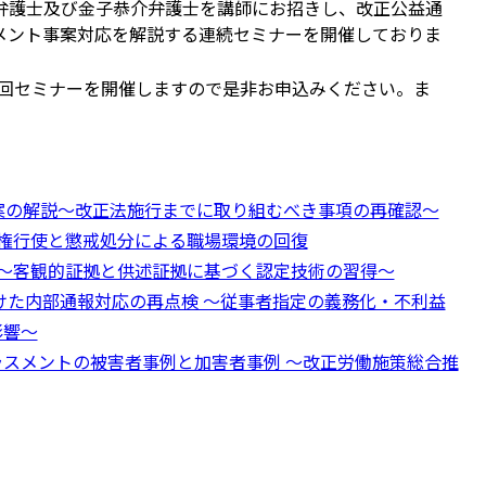
弁護士及び金子恭介弁護士を講師にお招きし、改正公益通
メント事案対応を解説する連続セミナーを開催しておりま
、第6回セミナーを開催しますので是非お申込みください。ま
案の解説～改正法施行までに取り組むべき事項の再確認～
権行使と懲戒処分による職場環境の回復
～客観的証拠と供述証拠に基づく認定技術の習得～
けた内部通報対応の再点検 ～従事者指定の義務化・不利益
影響～
ラスメントの被害者事例と加害者事例 ～改正労働施策総合推