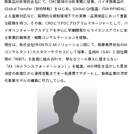
医薬品分析受託会社にて、CMC領域の分析実務に従事。バイオ医薬品の
Global Transfer（技術移転）をはじめ、Global QA監査、FDAやPMDAに
よる査察対応など、国際的な規制環境下での実務・品質保証において豊富
な経験を持つ。その後、CROにてPOCプログラムマネージャーとして、バ
イオベンチャーやアカデミアを中心に早期開発からライセンスアウトに至
る事業計画策定・戦略コンサルテーションを経験。
現在は、株式会社FRONTEO AXソリューション部にて、医療業界担当のAI
コンサルタント/カスタマーサクセスとして従事。生成AI（GAI）と自社開
発AI「KIBIT」を高度に組み合わせ、単なるツール導入に留まらない
「AX（AIトランスフォーメーション）」を推進。AIの特性を活かした意思
決定の高度化から運用定着までを一気通貫でサポートし、製薬企業の次世
代事業モデルの構築に尽力している。