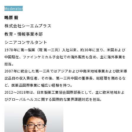
Moderator
鴫原 毅
株式会社シーエムプラス
教育・情報事業本部
シニアコンサルタント
1978年に第一製薬（現 第一三共）入社以来、約30年に亘り、米国および
中国駐在、ファインケミカル子会社での海外販売も含め、主に海外事業を
担当。
2007年に統合した第一三共ではアジアおよび中南米地域事業および欧米導
出品目の収入責任者、その後、第一三共中国の董事長、総経理を務めるな
ど、医薬品国際事業に幅広い経験を持つ。
2012～2018年は、日本製薬工業協会国際部長として、主に欧米地域およ
びグローバルヘルスに関する国際的な業界課題対応を担当。