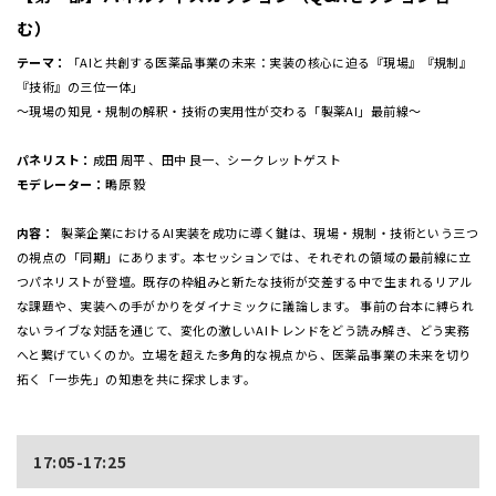
む）
テーマ：
「AIと共創する医薬品事業の未来：実装の核心に迫る『現場』『規制』
『技術』の三位一体」
～現場の知見・規制の解釈・技術の実用性が交わる「製薬AI」最前線～
パネリスト：
成田 周平 、田中 良一、シークレットゲスト
モデレーター：
鴫原 毅
内容：
製薬企業におけるAI実装を成功に導く鍵は、現場・規制・技術という三つ
の視点の「同期」にあります。本セッションでは、それぞれの領域の最前線に立
つパネリストが登壇。既存の枠組みと新たな技術が交差する中で生まれるリアル
な課題や、実装への手がかりをダイナミックに議論します。 事前の台本に縛られ
ないライブな対話を通じて、変化の激しいAIトレンドをどう読み解き、どう実務
へと繋げていくのか。立場を超えた多角的な視点から、医薬品事業の未来を切り
拓く「一歩先」の知恵を共に探求します。
17:05-17:25