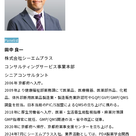
Panelist
田中 良一
株式会社シーエムプラス
コンサルティングサービス事業本部
シニアコンサルタント
2006年 京都府へ入庁。
2009年より健康福祉部薬務課にて医薬品、医療機器、医薬部外品、化粧
品、体外診断用医薬品製造業・製造販売業許認可やGQP/GVP/GMP/QMS
調査を担当。日本当局のPIC/S加盟によるQMSの立ち上げに携わる。
2018年に厚生労働省へ入庁、医薬・生活衛生局監視指導・麻薬対策課
GMP指導官に就任、GMP/QMS関連の法・省令改正に従事。
2020年に京都府へ帰庁、京都府薬事支援センターを立ち上げる。
2024年7月にシーエムプラス入社。業界活動としては、PDA製薬学会関西