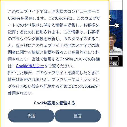
このウェブサイトでは、お客様のコンピューターに
Cookieを保存します。このCookieは、このウェブサ
イトでのやり取りに関する情報を収集し、お客様を
記憶するために使用されます。この情報は、お客様
のブラウジング体験を改善し、カスタマイズするこ
と、ならびにこのウェブサイトや他のメディアの訪
問者に関する解析と指標を得ることを目的として利
用されます。当社で使用するCookieについての詳細
は、
Cookieポリシー
をご覧ください。
拒否した場合、このウェブサイトを訪問したときに
情報は追跡されません。ブラウザーではトラッキン
グを行わない設定を記憶するために1つのCookieが
使用されます。
Cookie設定を管理する
Overview
承諾
拒否
イベント概要