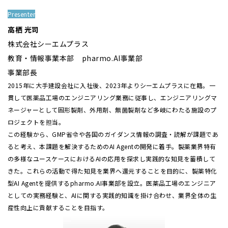
Presenter
高栖 光司
株式会社シーエムプラス
教育・情報事業本部 pharmo.AI事業部
事業部長
2015年に大手建設会社に入社後、2023年よりシーエムプラスに在籍。一
貫して医薬品工場のエンジニアリング業務に従事し、エンジニアリングマ
ネージャーとして固形製剤、外用剤、無菌製剤など多岐にわたる施設のプ
ロジェクトを担当。
この経験から、GMP省令や各国のガイダンス情報の調査・読解が課題であ
ると考え、本課題を解決するためのAI Agentの開発に着手。製薬業界特有
の多様なユースケースにおけるAIの応用を探求し実践的な知見を蓄積して
きた。これらの活動で得た知見を業界へ還元することを目的に、製薬特化
型AI Agentを提供するpharmo.AI事業部を設立。医薬品工場のエンジニア
としての実務経験と、AIに関する実践的知識を掛け合わせ、業界全体の生
産性向上に貢献することを目指す。