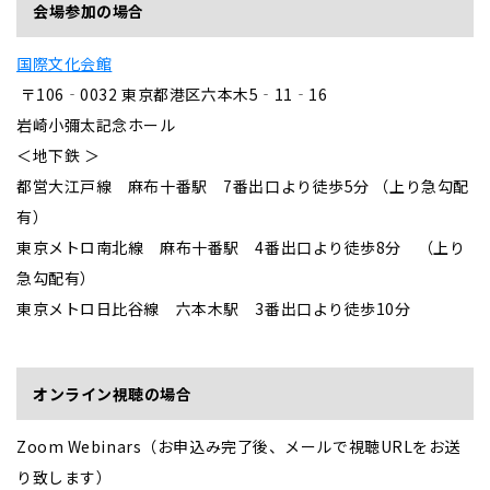
会場参加の場合
国際文化会館
〒106‐0032
東京都港区六本木
5‐11‐16
岩崎小彌太記念ホール
＜地下鉄 ＞
都営大江戸線 麻布十番駅 7番出口より徒歩5分 （上り急勾配
有）
東京メトロ南北線 麻布十番駅 4番出口より徒歩8分 （上り
急勾配有）
東京メトロ日比谷線 六本木駅 3番出口より徒歩10分
オンライン視聴の場合
Zoom Webinars（お申込み完了後、メールで視聴URLをお送
り致します）